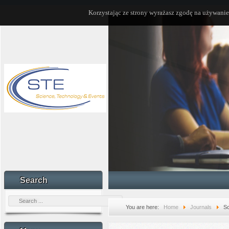
Korzystając ze strony wyrażasz zgodę na używanie
Search
You are here:
Home
Journals
Sc