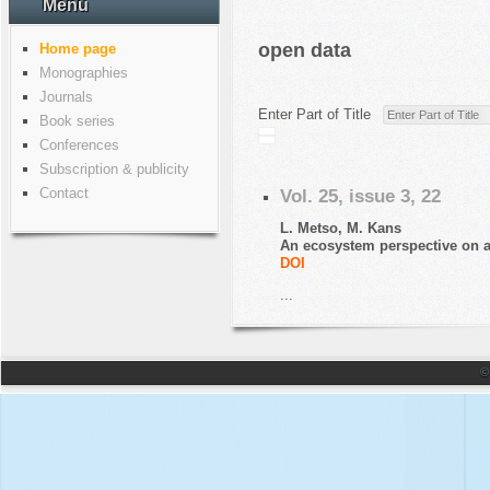
Menu
open data
Home page
Monographies
Journals
Enter Part of Title
Book series
Conferences
Subscription & publicity
Contact
Vol. 25, issue 3, 22
L. Metso, M. Kans
An ecosystem perspective on 
DOI
...
©