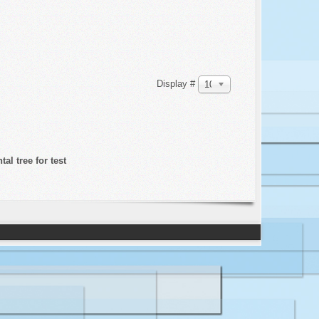
Display #
100
al tree for test