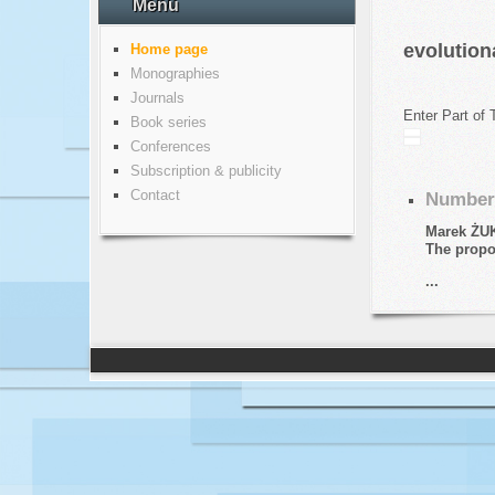
Menu
evolution
Home page
Monographies
Journals
Enter Part of 
Book series
Conferences
Subscription & publicity
Contact
Number 
Marek Ż
The propos
...