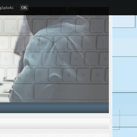
glądarki.
OK