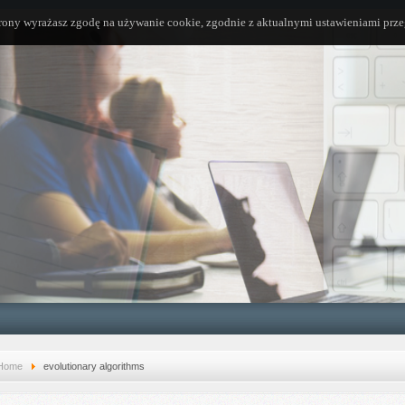
trony wyrażasz zgodę na używanie cookie, zgodnie z aktualnymi ustawieniami prze
Home
evolutionary algorithms