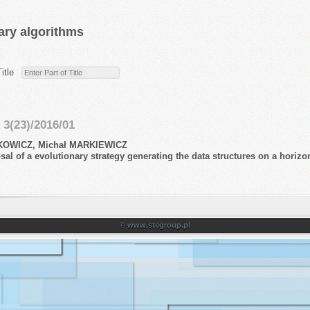
ary algorithms
Title
3(23)/2016/01
UKOWICZ, Michał MARKIEWICZ
al of a evolutionary strategy generating the data structures on a horizont
© www.stegroup.pl