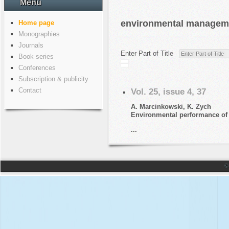
Menu
environmental managem
Home page
Monographies
Journals
Enter Part of Title
Book series
Conferences
Subscription & publicity
Contact
Vol. 25, issue 4, 37
A. Marcinkowski, K. Zych
Environmental performance of k
...
©