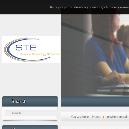
Korzystając ze strony wyrażasz zgodę na używanie
Search
You are here:
Home
environmental