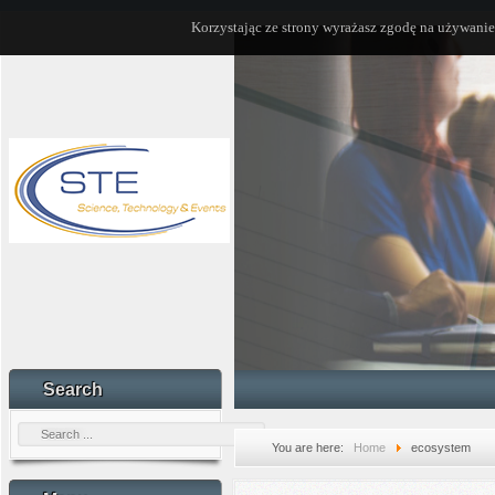
Korzystając ze strony wyrażasz zgodę na używanie
Search
You are here:
Home
ecosystem