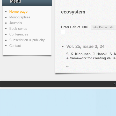
Menu
ecosystem
Home page
Monographies
Journals
Enter Part of Title
Book series
Conferences
Subscription & publicity
Contact
Vol. 25, issue 3, 24
S. K. Kinnunen, J. Hanski, S. M
A framework for creating value 
...
©