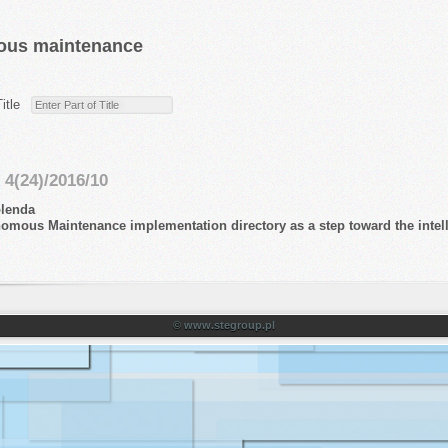
us maintenance
Title
4(24)/2016/10
lenda
omous Maintenance implementation directory as a step toward the intel
© www.stegroup.pl