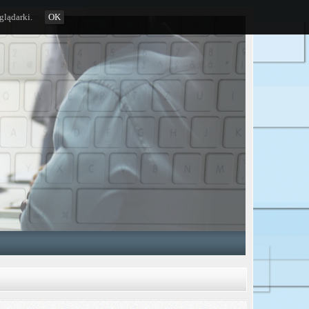
glądarki.
OK