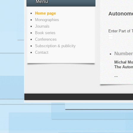
Menu
Autonomo
Home page
Monographies
Journals
Enter Part of 
Book series
Conferences
Subscription & publicity
Contact
Number 
Michał Mo
The Auton
...