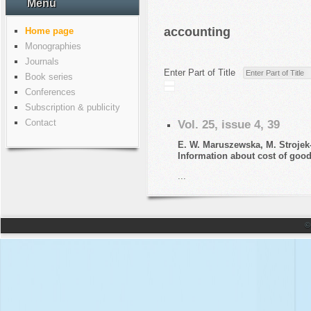
Menu
accounting
Home page
Monographies
Journals
Enter Part of Title
Book series
Conferences
Subscription & publicity
Contact
Vol. 25, issue 4, 39
E. W. Maruszewska, M. Strojek
Information about cost of good
...
©