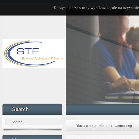
Korzystając ze strony wyrażasz zgodę na używanie
Search
You are here:
Home
accounting